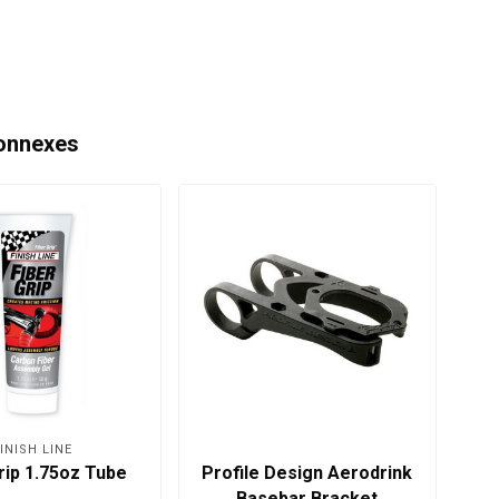
onnexes
INISH LINE
rip 1.75oz Tube
Profile Design Aerodrink
Xla
Basebar Bracket