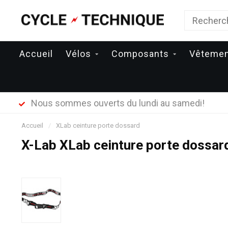
Accueil
Vélos
Composants
Vêteme
Nous sommes ouverts du lundi au samedi!
Accueil
/
XLab ceinture porte dossard
X-Lab XLab ceinture porte dossar