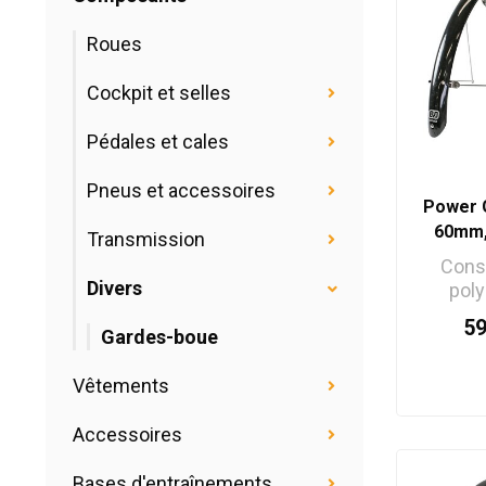
Roues
Cockpit et selles
Pédales et cales
Pneus et accessoires
Power 
60mm, 
Transmission
650
Cons
Divers
pol
résistan
5
Gardes-boue
Fixat
Vêtements
Accessoires
Bases d'entraînements