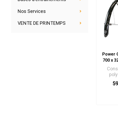
Nos Services
VENTE DE PRINTEMPS
Power G
700 x 3
Cons
pol
résistan
5
Fixat