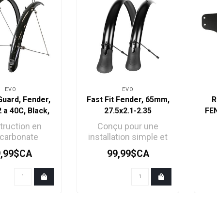
EVO
EVO
uard, Fender,
Fast Fit Fender, 65mm,
R
2 a 40C, Black,
27.5x2.1-2.35
FE
Pair
truction en
Conçu pour une
ycarbonate
installation simple et
t aux chocs et
une protection
9,99$CA
99,99$CA
flexible
exceptionnelle. Dites
ions et tig..
adie..