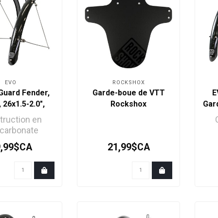
EVO
ROCKSHOX
Guard Fender,
Garde-boue de VTT
E
26x1.5-2.0",
Rockshox
Gard
Bx32-47mm
truction en
ycarbonate
t aux chocs et
rés
9,99$CA
21,99$CA
flexible
ions et tig..