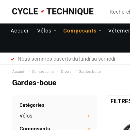
Accueil
Vélos
Composants
Vêteme
Nous sommes ouverts du lundi au samedi!
Accueil
/
Composants
/
Divers
/
Gardes-boue
Gardes-boue
FILTR
Catégories
Vélos
Composants