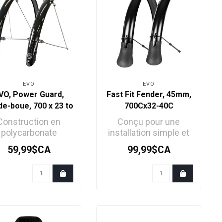
EVO
EVO
VO, Power Guard,
Fast Fit Fender, 45mm,
e-boue, 700 x 23 to
700Cx32-40C
32C, Noir, Paire
Construction en
Conçu pour une
polycarbonate
installation simple et
istant aux chocs et
une protection
59,99$CA
99,99$CA
flexible
exceptionnelle. Dites
Fixations et tig..
adie..