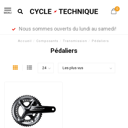
0
MENU
Nous sommes ouverts du lundi au samedi!
Accueil
/
Composants
/
Transmission
/
Pédaliers
Pédaliers