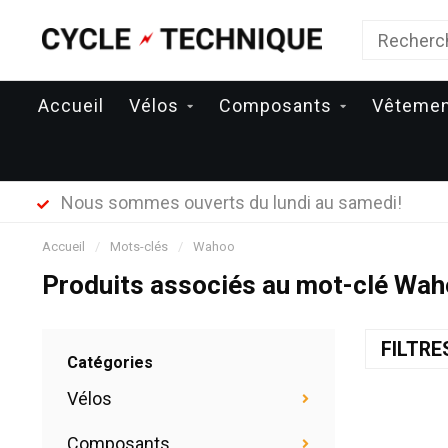
Accueil
Vélos
Composants
Vêteme
Nous sommes ouverts du lundi au samedi!
Accueil
/
Mots-clés
/
Wahoo
Produits associés au mot-clé Wa
FILTR
Catégories
Vélos
Composants