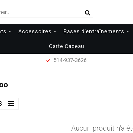
nts
Accessoires
Bases d'entraînements
Carte Cadeau
514-937-3626
hoo
ES
Aucun produit n'a ét