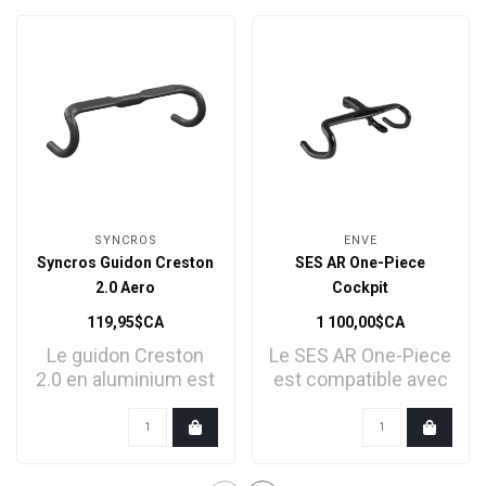
SYNCROS
ENVE
Syncros Guidon Creston
SES AR One-Piece
2.0 Aero
Cockpit
119,95$CA
1 100,00$CA
Le guidon Creston
Le SES AR One-Piece
2.0 en aluminium est
est compatible avec
assorti au corps de l..
les modèles ENVE
Mel..