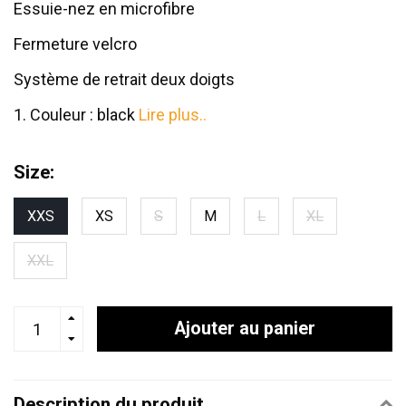
Essuie-nez en microfibre
Fermeture velcro
Système de retrait deux doigts
1. Couleur : black
Lire plus..
Size:
XXS
XS
S
M
L
XL
XXL
Ajouter au panier
Description du produit