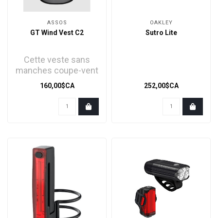
ASSOS
OAKLEY
GT Wind Vest C2
Sutro Lite
Cette veste sans
manches coupe-vent
a été conçue pour
160,00$CA
252,00$CA
apporter une
protection..