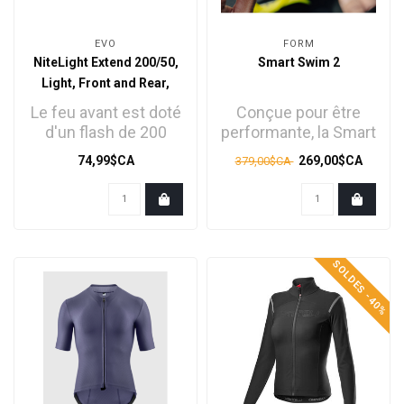
EVO
FORM
NiteLight Extend 200/50,
Smart Swim 2
Light, Front and Rear,
Black, Set
Le feu avant est doté
Conçue pour être
d'un flash de 200
performante, la Smart
lumens et d'une
Swim 2 est dotée
74,99$CA
269,00$CA
379,00$CA
sortie constante de
d'un écran de réali..
150..
SOLDES -40%