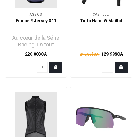
ASSOS
CASTELLI
Equipe R Jersey S11
Tutto Nano W Maillot
Au cœur de la Série
Racing, un tout
nouveau maillot
220,00$CA
129,99$CA
215,00$CA
conçu avec une
technologi..