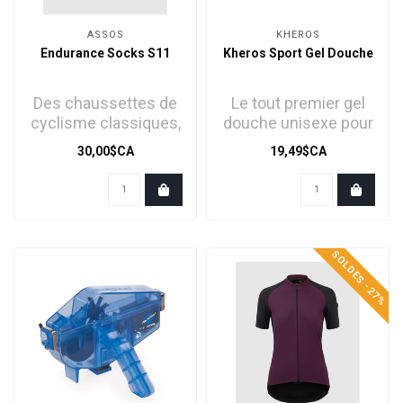
ASSOS
KHEROS
Endurance Socks S11
Kheros Sport Gel Douche
Des chaussettes de
Le tout premier gel
cyclisme classiques,
douche unisexe pour
conçues pour être
sportifs, créé avec
30,00$CA
19,49$CA
respirantes et rafra..
une attention part..
SOLDES -27%