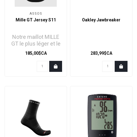
ASSOS
Mille GT Jersey S11
Oakley Jawbreaker
Notre maillot MILLE
GT le plus léger et le
plus respirant est
185,00$CA
283,99$CA
conçu pour les l..