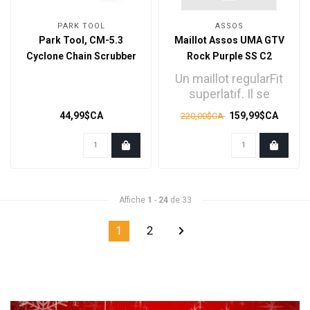
PARK TOOL
ASSOS
Park Tool, CM-5.3
Maillot Assos UMA GTV
Cyclone Chain Scrubber
Rock Purple SS C2
Un maillot regularFit
superlatif. Il se
caractérise par nos
44,99$CA
159,99$CA
220,00$CA
innovations techniq..
Affiche
1
-
24
de 33
1
2