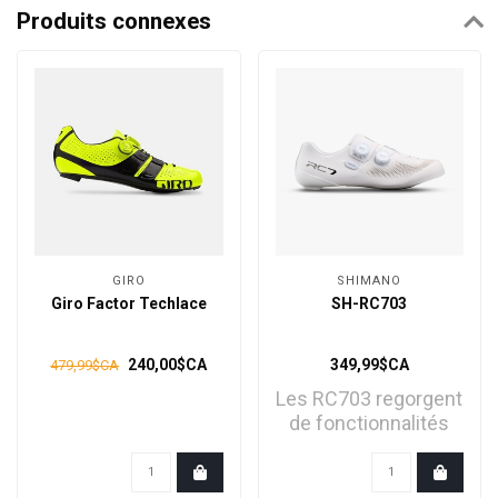
Produits connexes
GIRO
SHIMANO
Giro Factor Techlace
SH-RC703
240,00$CA
349,99$CA
479,99$CA
Les RC703 regorgent
de fonctionnalités
pour la course et uti..