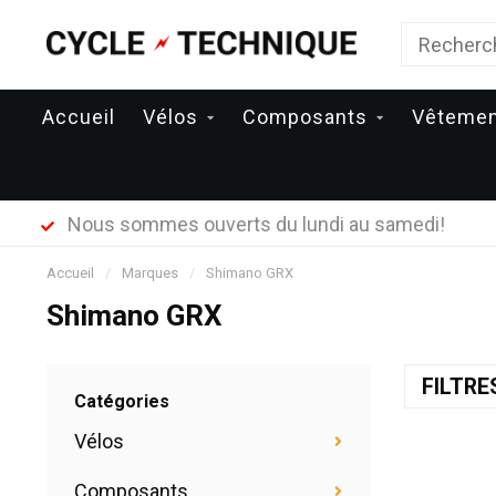
Accueil
Vélos
Composants
Vêteme
Nous sommes ouverts du lundi au samedi!
Accueil
/
Marques
/
Shimano GRX
Shimano GRX
FILTR
Catégories
Vélos
Composants