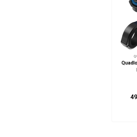
Q
Quadlo
4