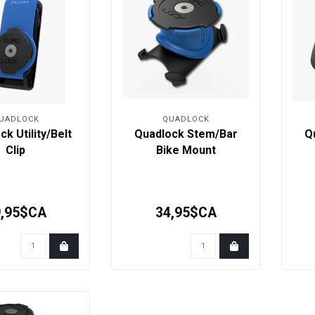
UADLOCK
QUADLOCK
k Utility/Belt
Quadlock Stem/Bar
Q
Clip
Bike Mount
9,95$CA
34,95$CA