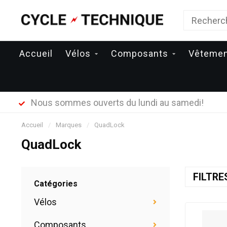
Accueil
Vélos
Composants
Vêteme
Nous sommes ouverts du lundi au samedi!
Accueil
/
Marques
/
QuadLock
QuadLock
FILTR
Catégories
Vélos
Composants