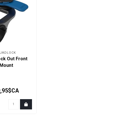
UADLOCK
ck Out Front
Mount
9,95$CA