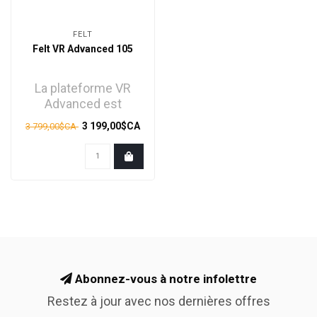
FELT
Felt VR Advanced 105
La plateforme VR
Advanced est
équipée du groupe
3 199,00$CA
3 799,00$CA
mécanique 105 testé
et épro..
Abonnez-vous à notre infolettre
Restez à jour avec nos dernières offres