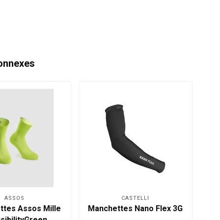
onnexes
ASSOS
CASTELLI
ttes Assos Mille
Manchettes Nano Flex 3G
Sp
sibilityGreen