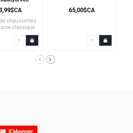
3,99$CA
65,00$CA
de chaussettes
V
isme classique
j
ntant les a..
S'abonner